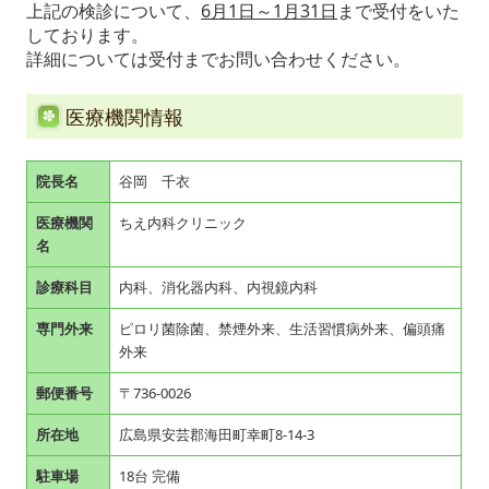
上記の検診について、
6月1日～1月31日
まで受付をいた
しております。
詳細については受付までお問い合わせください。
医療機関情報
院長名
谷岡 千衣
医療機関
ちえ内科クリニック
名
診療科目
内科、消化器内科、内視鏡内科
専門外来
ピロリ菌除菌、禁煙外来、生活習慣病外来、偏頭痛
外来
郵便番号
〒736-0026
所在地
広島県安芸郡海田町幸町8-14-3
駐車場
18台 完備