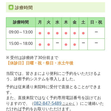
診療時間
診療時間
月
火
水
木
金
土
日・祝
●
●
●
●
●
●
09:00～
13:00
ー
●
●
●
●
15:00
～18
:00
ー
ー
ー
※ 受付は診療終了30分前まで
【休診日】日曜・祝・祭日・水土午後
当院では、皆さまにより便利にご予約をいただけるよ
う、診察予約システムを導入しました。
予約は従来通り来院時に受付で直接とることができま
す。
また、直接来院ではなく予約専用電話番号を設けてお
082-847-5489
りますので、
（
）にご連絡いた
ごよやく
だければ予約をお取りいただけます。