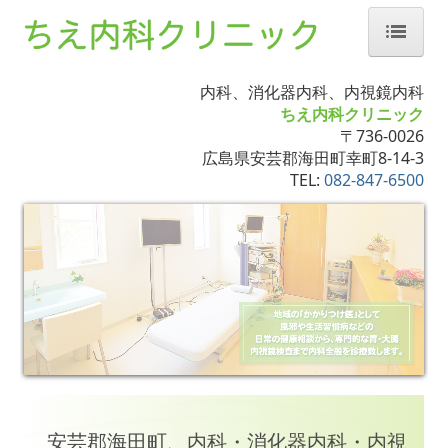
ホーム
内科、消化器内科、内視鏡内科
当院について
ちえ内科クリニック
〒736-0026
診療案内
広島県安芸郡海田町幸町8-14-3
TEL:
082-847-6500
内視鏡カメラ
予防接種について
アクセス
よくある質問Q&A
個人情報保護方針
施設基準
安芸郡海田町、内科・消化器内科・内視