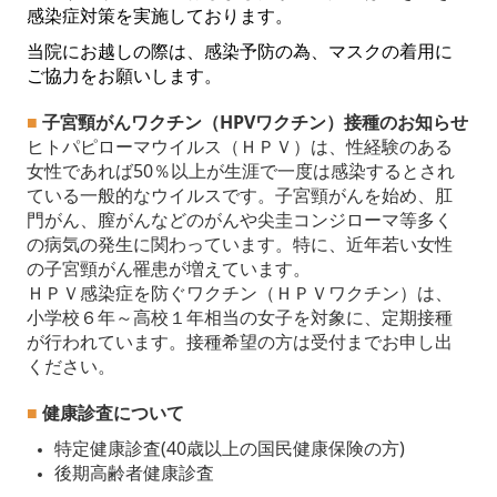
感染症対策を
実施しております。
当院にお越しの際は、感染予防の為、マスクの着用に
ご協力をお願いします。
■
子宮頸がんワクチン（HPVワクチン）接種のお知らせ
ヒトパピローマウイルス（ＨＰＶ）は、性経験のある
女性であれば50％以上が生涯で一度は感染するとされ
てい
る一般的なウイルスです。
子宮頸がんを始め、肛
門がん、膣がんなどのがんや尖圭コンジローマ等多く
の病気の発生に関わっています。
特に、
近年若い女性
の子宮頸がん罹患が増えています。
ＨＰＶ感染症を防ぐワクチン（ＨＰＶワクチン）は、
小学校６年～高校１年相当の女子を対象に、定期接種
が行
われています。
接種希望の方は受付までお申し出
ください。
■
健康診査について
特定健康診査(40歳以上の国民健康保険の方)
後期高齢者健康診査