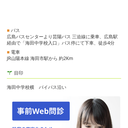
■
バス
広島バスセンターより芸陽バス 三迫線に乗車、広島駅
経由で「海田中学校入口」バス停にて下車、徒歩4分
■
電車
JR山陽本線 海田市駅から 約2Km
目印
海田中学校横 バイパス沿い